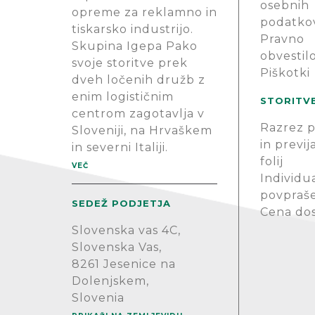
osebnih
opreme za reklamno in
podatko
tiskarsko industrijo.
Pravno
Skupina Igepa Pako
obvestil
svoje storitve prek
Piškotki
dveh ločenih družb z
enim logističnim
STORITV
centrom zagotavlja v
Razrez p
Sloveniji, na Hrvaškem
in previj
in severni Italiji.
folij
VEČ
Individu
povpraš
SEDEŽ PODJETJA
Cena do
Slovenska vas 4C,
Slovenska Vas,
8261 Jesenice na
Dolenjskem,
Slovenia