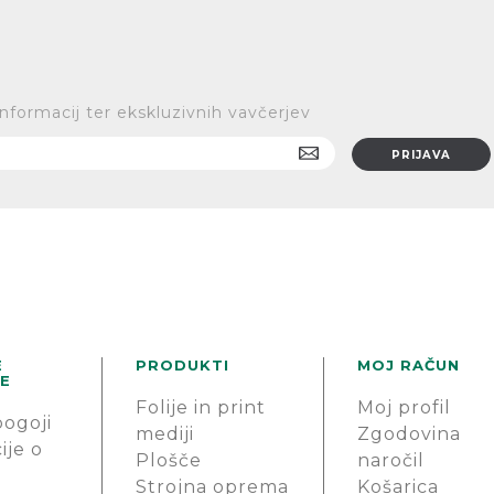
informacij ter ekskluzivnih vavčerjev
E
PRODUKTI
MOJ RAČUN
E
Folije in print
Moj profil
pogoji
mediji
Zgodovina
ije o
Plošče
naročil
Strojna oprema
Košarica