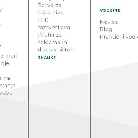
Barve za
v
VSEBINE
tiskalnike
LED
Novice
o
razsvetljava
Blog
Profili za
Praktični vodi
reklame in
E
display sistemi
o meri
ZNAMKE
anje
alna
evanja
stave