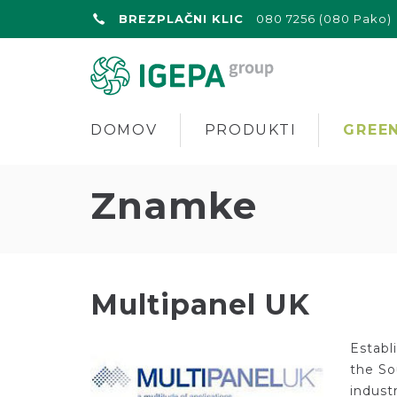
BREZPLAČNI KLIC
080 7256 (080 Pako)
DOMOV
PRODUKTI
GREEN
Znamke
Multipanel UK
Establ
the So
indust