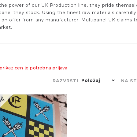
the power of our UK Production line, they pride themselve
panel they stock. Using the finest raw materials carefu
y on offer from any manufacturer. Multipanel UK claims to 
rket.
prikaz cen je potrebna prijava
Položaj
RAZVRSTI
NA S