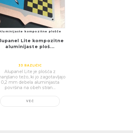
Aluminijaste kompozitne plošče
lupanel Lite kompozitne
aluminijaste ploš...
33
RAZLIČIC
Alupanel Lite je plošča z
anjšano težo, ki jo zagotavljajo
0,2 mm debela aluminijasta
površina na obeh stran...
VEČ