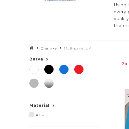
Using 
every 
qualit
the ma
Znamke
Multipanel UK
Barva
Za 
Material
ACP