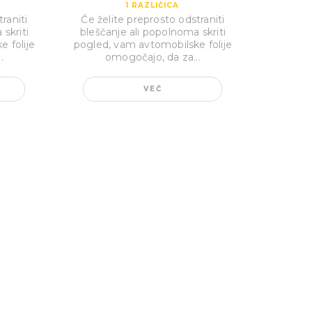
1
RAZLIČICA
raniti
Če želite preprosto odstraniti
skriti
bleščanje ali popolnoma skriti
 folije
pogled, vam avtomobilske folije
.
omogočajo, da za...
VEČ