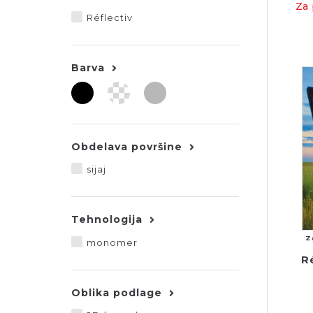
Za 
Réflectiv
Barva
Obdelava površine
sijaj
Tehnologija
Z
monomer
R
Oblika podlage