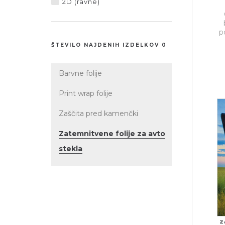
2D (ravne)
p
ŠTEVILO NAJDENIH IZDELKOV 0
Barvne folije
Print wrap folije
Zaščita pred kamenčki
Zatemnitvene folije za avto
stekla
Z