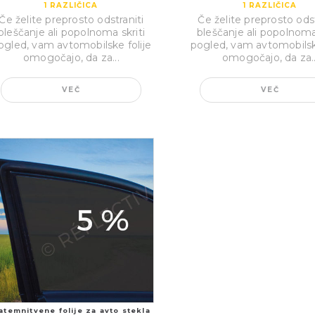
1
RAZLIČICA
1
RAZLIČICA
Če želite preprosto odstraniti
Če želite preprosto odst
bleščanje ali popolnoma skriti
bleščanje ali popolnoma 
ogled, vam avtomobilske folije
pogled, vam avtomobilske
omogočajo, da za...
omogočajo, da za..
VEČ
VEČ
atemnitvene folije za avto stekla