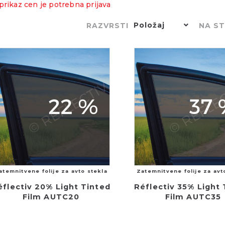
prikaz cen je potrebna prijava
Položaj
RAZVRSTI
NA S
atemnitvene folije za avto stekla
Zatemnitvene folije za avt
éflectiv 20% Light Tinted
Réflectiv 35% Light 
Film AUTC20
Film AUTC35