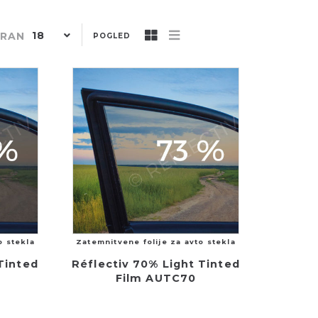
18
TRAN
POGLED
o stekla
Zatemnitvene folije za avto stekla
Tinted
Réflectiv 70% Light Tinted
Film AUTC70