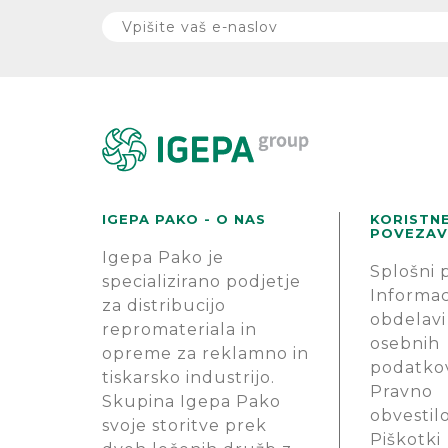
IGEPA PAKO - O NAS
KORISTN
POVEZAV
Igepa Pako je
Splošni 
specializirano podjetje
Informac
za distribucijo
obdelavi
repromateriala in
osebnih
opreme za reklamno in
podatko
tiskarsko industrijo.
Pravno
Skupina Igepa Pako
obvestil
svoje storitve prek
Piškotki