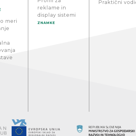
Profili za
Praktični vodi
reklame in
E
display sistemi
o meri
ZNAMKE
anje
alna
evanja
stave