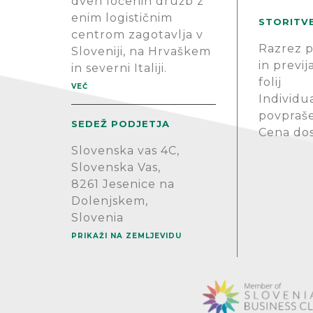
dveh ločenih družb z
enim logističnim
STORITV
centrom zagotavlja v
Razrez p
Sloveniji, na Hrvaškem
in previj
in severni Italiji.
folij
VEČ
Individu
povpraš
SEDEŽ PODJETJA
Cena do
Slovenska vas 4C,
Slovenska Vas,
8261 Jesenice na
Dolenjskem,
Slovenia
PRIKAŽI NA ZEMLJEVIDU