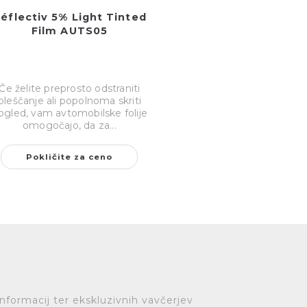
éflectiv 5% Light Tinted
Film AUTS05
Če želite preprosto odstraniti
bleščanje ali popolnoma skriti
ogled, vam avtomobilske folije
omogočajo, da za...
Pokličite za ceno
informacij ter ekskluzivnih vavčerjev