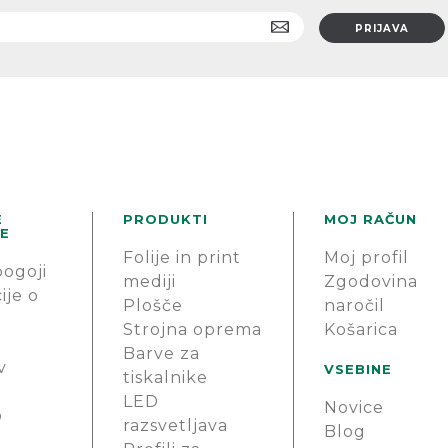
E
PRODUKTI
MOJ RAČUN
E
Folije in print
Moj profil
pogoji
mediji
Zgodovina
ije o
Plošče
naročil
Strojna oprema
Košarica
Barve za
v
VSEBINE
tiskalnike
LED
Novice
o
razsvetljava
Blog