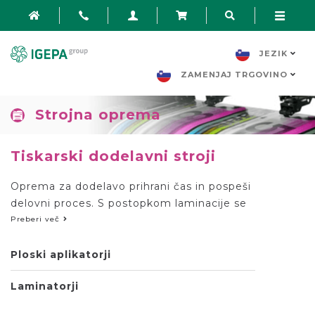
JEZIK
ZAMENJAJ TRGOVINO
Strojna oprema
Tiskarski dodelavni stroji
Oprema za dodelavo prihrani čas in pospeši
delovni proces. S postopkom laminacije se
poveča obstojnost tiskovin in omogoča, da
Preberi več
je tisk odpornejši in obstojnejši. Različne
vrste zaključnih postopkov zagotavljajo
Ploski aplikatorji
zaščito pred madeži, odtisi in raznimi
Laminatorji
mehanskimi vplivi.