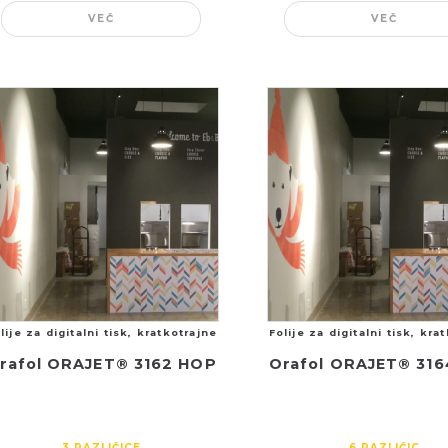
VEČ
VEČ
lije za digitalni tisk, kratkotrajne
Folije za digitalni tisk, kra
rafol ORAJET® 3162 HOP
Orafol ORAJET® 31
3
RAZLIČICE
6
RAZLIČIC