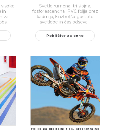
 visoko
Svetlo rumena, tri slojna,
 in
fosforescenčna PVC folija brez
m za
kadmija, ki izboljša gostoto
bs...
svetlobe in čas odseva...
Pokličite za ceno
Folije za digitalni tisk, kratkotrajne