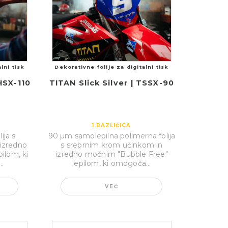
lni tisk
Dekorativne folije za digitalni tisk
HSX-110
TITAN Slick Silver | TSSX-90
1
RAZLIČICA
ija s
90 µm samolepilna polimerna folija
 izredno
s srebrnim krom učinkom in
ilom, ki
izredno močnim ″Bubble Free″
..
lepilom, ki omogoča...
VEČ