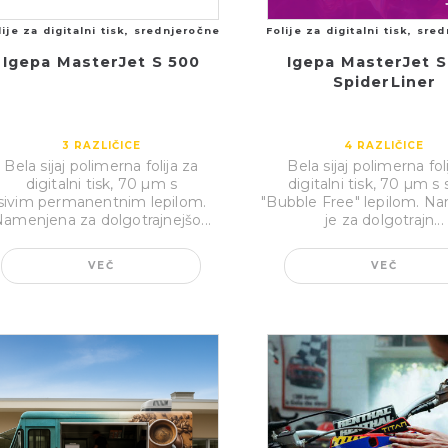
lije za digitalni tisk, srednjeročne
Folije za digitalni tisk, sre
Igepa MasterJet S 500
Igepa MasterJet S
SpiderLiner
3
RAZLIČICE
4
RAZLIČICE
Bela sijaj polimerna folija za
Bela sijaj polimerna fol
digitalni tisk, 70 µm s
digitalni tisk, 70 µm s 
sivim permanentnim lepilom.
"Bubble Free" lepilom. N
amenjena za dolgotrajnejšo...
je za dolgotrajn...
VEČ
VEČ