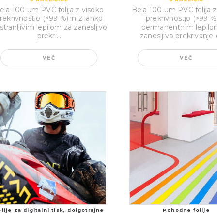
ela 100 µm PVC folija z visoko
Bela 100 µm PVC folija z
rekrivnostjo (>99 %) in z lahko
prekrivnostjo (>99 %)
stranljivim lepilom za zanesljivo
permanentnim lepilo
prekri...
zanesljivo prekrivanje o
VEČ
VEČ
olije za digitalni tisk, dolgotrajne
Pohodne folije