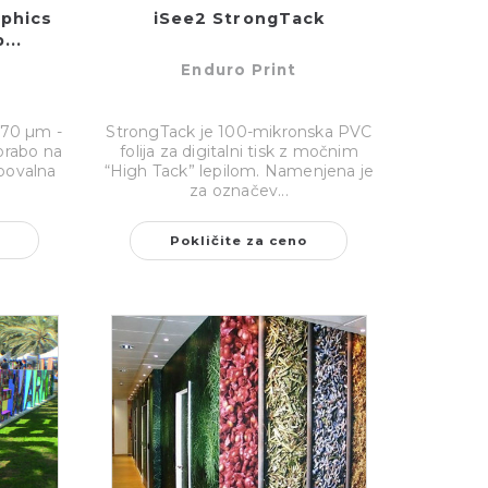
phics
iSee2 StrongTack
...
Enduro Print
 270 µm -
StrongTack je 100-mikronska PVC
orabo na
folija za digitalni tisk z močnim
upovalna
“High Tack” lepilom. Namenjena je
za označev...
Pokličite za ceno