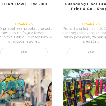
TITAN Flow | TFW -100
Guandong Floor Gra
Print & Go - Shop
1
RAZLIČICA
1
RAZLIČICA
0 µm polimerna bela satenasta
Protizdrsna folija za tisk,
samolepilna folija z izredno
posebej zasnovana za up
čnim ″Bubble Free″ lepilom, ki
talnih površinah, za nak
omogoča hitro, e...
središča...
VEČ
VEČ