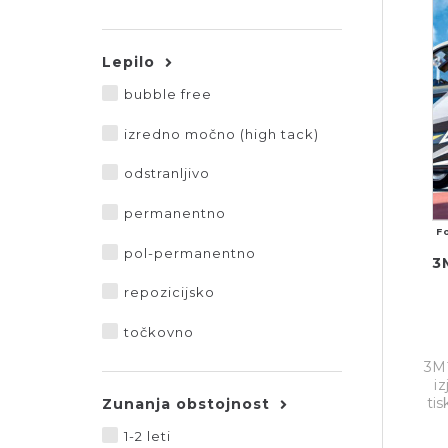
Lepilo
bubble free
izredno močno (high tack)
odstranljivo
permanentno
F
pol-permanentno
3
repozicijsko
točkovno
3M™
i
tis
Zunanja obstojnost
1-2 leti