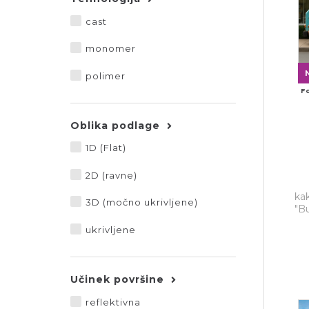
cast
monomer
polimer
F
Oblika podlage
1D (Flat)
2D (ravne)
kak
3D (močno ukrivljene)
″B
ukrivljene
Učinek površine
reflektivna