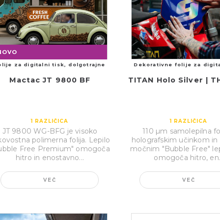
NOVO
olije za digitalni tisk, dolgotrajne
Dekorativne folije za digita
Mactac JT 9800 BF
TITAN Holo Silver | T
1
RAZLIČICA
1
RAZLIČICA
JT 9800 WG-BFG je visoko
110 µm samolepilna fol
ovostna polimerna folija. Lepilo
holografskim učinkom in
ubble Free Premium″ omogoča
močnim ″Bubble Free″ lep
hitro in enostavno...
omogoča hitro, en.
VEČ
VEČ