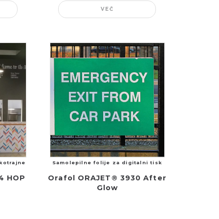
VEČ
tkotrajne
Samolepilne folije za digitalni tisk
64 HOP
Orafol ORAJET® 3930 After
Glow