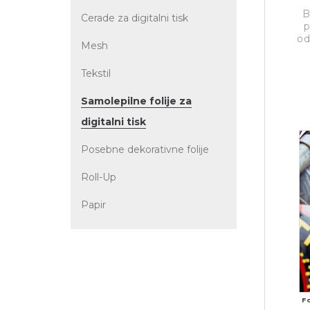
B
Cerade za digitalni tisk
p
od
Mesh
Tekstil
Samolepilne folije za
digitalni tisk
Posebne dekorativne folije
Roll-Up
Papir
F