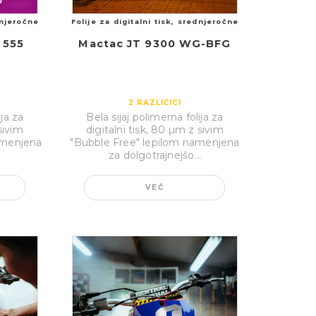
dnjeročne
Folije za digitalni tisk, srednjeročne
 555
Mactac JT 9300 WG-BFG
2
RAZLIČICI
ija za
Bela sijaj polimerna folija za
sivim
digitalni tisk, 80 µm z sivim
amenjena
"Bubble Free" lepilom namenjena
za dolgotrajnejšo...
VEČ