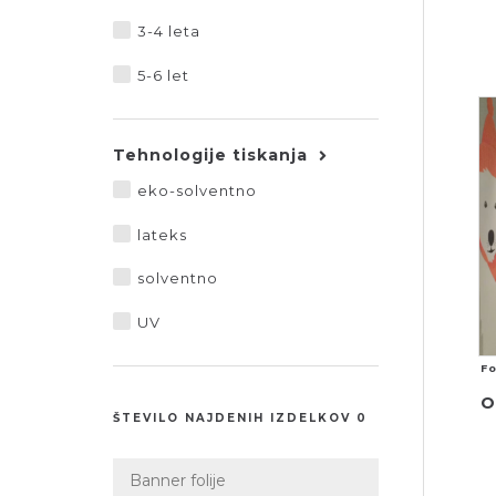
3-4 leta
5-6 let
Tehnologije tiskanja
eko-solventno
lateks
solventno
UV
Fo
O
ŠTEVILO NAJDENIH IZDELKOV 0
Banner folije