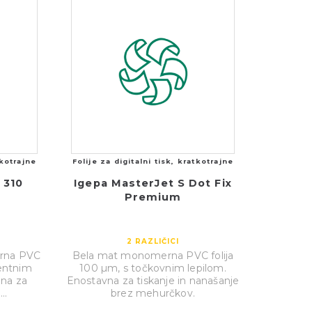
tkotrajne
Folije za digitalni tisk, kratkotrajne
 310
Igepa MasterJet S Dot Fix
Premium
2
RAZLIČICI
erna PVC
Bela mat monomerna PVC folija
nentnim
100 µm, s točkovnim lepilom.
ena za
Enostavna za tiskanje in nanašanje
..
brez mehurčkov.