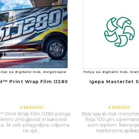
olije za digitalni tisk, dolgotrajne
Folije za digitalni tisk, kra
M™ Print Wrap Film IJ280
Igepa MasterJet S
2
RAZLIČICI
6
RAZLIČIC
 Print Wrap Film IJ280 ponuja
Bela sijaj ali mat monom
zjemno zmogljivost in kakovost
folija 100 µm, s perma
ka. Je zelo prilagodljiva, odporna
sivim lepilom. Namenj
na vpli...
kratkoročne aplikac.