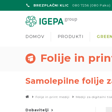
BREZPLAČNI KLIC
080 7256 (080 Pako)
DOMOV
PRODUKTI
GREEN
Folije in pri
Samolepilne folije z
Folije in print mediji
Mediji za digitalni tis
Dobavitelji