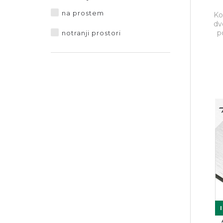
na prostem
Ko
dv
p
notranji prostori