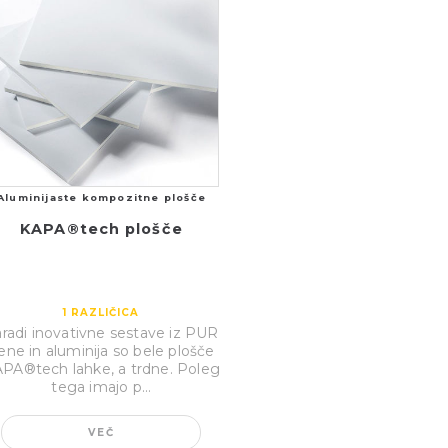
Aluminijaste kompozitne plošče
KAPA®tech plošče
1
RAZLIČICA
radi inovativne sestave iz PUR
ene in aluminija so bele plošče
PA®tech lahke, a trdne. Poleg
tega imajo p...
VEČ