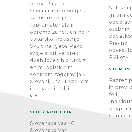
Igepa Pako je
Splošni 
specializirano podjetje
Informac
za distribucijo
obdelavi
repromateriala in
osebnih
opreme za reklamno in
podatko
tiskarsko industrijo.
Pravno
Skupina Igepa Pako
obvestil
svoje storitve prek
Piškotki
dveh ločenih družb z
enim logističnim
STORITV
centrom zagotavlja v
Razrez p
Sloveniji, na Hrvaškem
in previj
in severni Italiji.
folij
VEČ
Individu
povpraš
SEDEŽ PODJETJA
Cena do
Slovenska vas 4C,
Slovenska Vas,