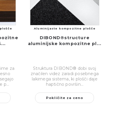
plošče
Aluminijaste kompozitne plošče
ozitne
DIBOND®structure
...
aluminijske kompozitne pl...
ime za
Struktura DIBOND® dobi svoj
lesno
značilen videz zaradi posebnega
osegajo
lakirnega sistema, ki plošči daje
 p...
haptično površin...
Pokličite za ceno