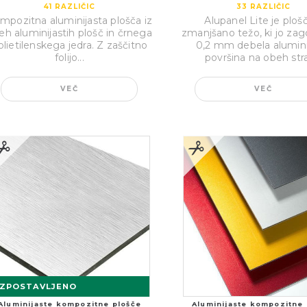
41
RAZLIČIC
33
RAZLIČIC
mpozitna aluminijasta plošča iz
Alupanel Lite je ploš
eh aluminijastih plošč in črnega
zmanjšano težo, ki jo zago
olietilenskega jedra. Z zaščitno
0,2 mm debela alumini
folijo...
površina na obeh stra
VEČ
VEČ
IZPOSTAVLJENO
Aluminijaste kompozitne plošče
Aluminijaste kompozitne 