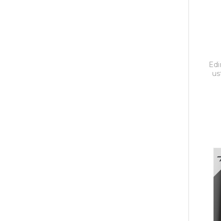
Edi
us