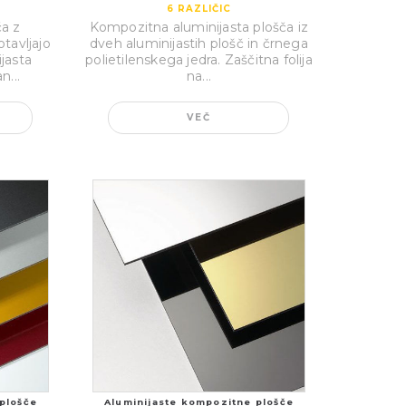
6
RAZLIČIC
ča z
Kompozitna aluminijasta plošča iz
tavljajo
dveh aluminijastih plošč in črnega
jasta
polietilenskega jedra. Zaščitna folija
n...
na...
VEČ
plošče
Aluminijaste kompozitne plošče