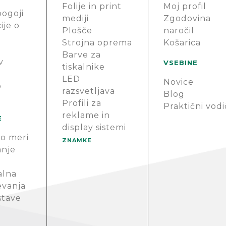
Folije in print
Moj profil
pogoji
mediji
Zgodovina
ije o
Plošče
naročil
Strojna oprema
Košarica
Barve za
v
VSEBINE
tiskalnike
LED
Novice
o
razsvetljava
Blog
Profili za
Praktični vodi
reklame in
E
display sistemi
o meri
ZNAMKE
anje
alna
evanja
stave