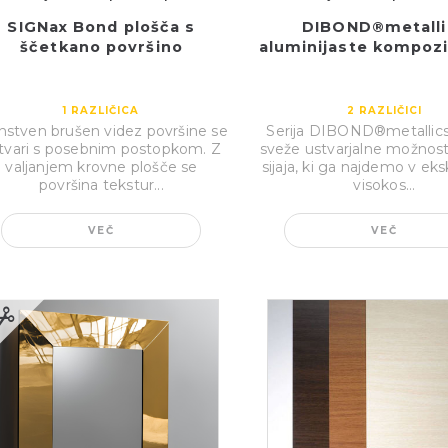
SIGNax Bond plošča s
DIBOND®metalli
ščetkano površino
aluminijaste kompozit
1
RAZLIČICA
2
RAZLIČICI
nstven brušen videz površine se
Serija DIBOND®metallics
tvari s posebnim postopkom. Z
sveže ustvarjalne možnost
valjanjem krovne plošče se
sijaja, ki ga najdemo v eks
površina tekstur...
visokos...
VEČ
VEČ