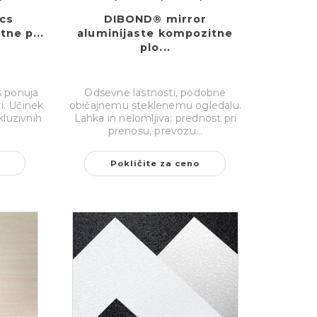
cs
DIBOND® mirror
ne p...
aluminijaste kompozitne
plo...
 ponuja
Odsevne lastnosti, podobne
i. Učinek
običajnemu steklenemu ogledalu.
kluzivnih
Lahka in nelomljiva: prednost pri
prenosu, prevozu...
Pokličite za ceno