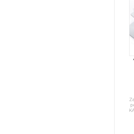
Za
p
KA