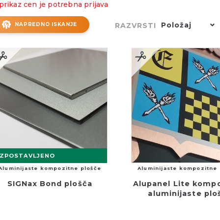
prikaz cen je potrebna prijava
Položaj
NAPREDNO ISKANJE
RAZVRSTI
IZPOSTAVLJENO
Aluminijaste kompozitne plošče
Aluminijaste kompozitne 
SIGNax Bond plošča
Alupanel Lite komp
aluminijaste ploš