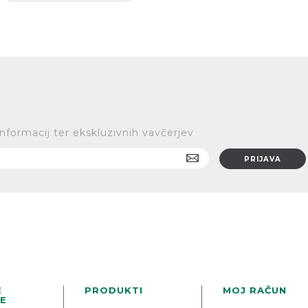
informacij ter ekskluzivnih vavčerjev
E
PRODUKTI
MOJ RAČUN
E