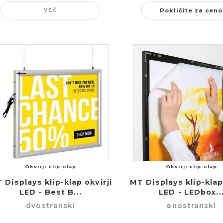
VEČ
Pokličite za ceno
Okvirji clip-clap
Okvirji clip-clap
 Displays klip-klap okvirji
MT Displays klip-klap
LED - Best B...
LED - LEDbox..
dvostranski
enostranski