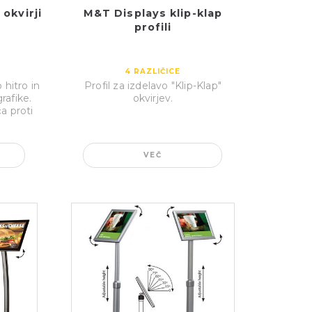
 okvirji
M&T Displays klip-klap
profili
4
RAZLIČICE
 hitro in
Profil za izdelavo "Klip-Klap"
rafike.
okvirjev.
a proti
VEČ