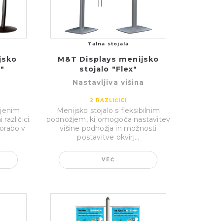
Talna stojala
jsko
M&T Displays menijsko
d"
stojalo "Flex"
Nastavljiva višina
2
RAZLIČICI
ljenim
Menijsko stojalo s fleksibilnim
različici.
podnožjem, ki omogoča nastavitev
porabo v
višine podnožja in možnosti
postavitve okvirj...
VEČ