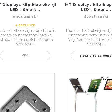
 Displays klip-klap okvirji
MT Displays klip-klap
LED - Smart...
LED - Smart...
enostranski
dvostranski
4
RAZLIČICE
ip-klap LED okvirji nudijo hitro in
Klip-klap LED okvirji nudijo
enostavno namestitev grafike.
enostavno namestitev g
ključena akrilna PET leča proti
Vključena akrilna PET leč
bleščanju...
bleščanju...
VEČ
Pokličite za ceno