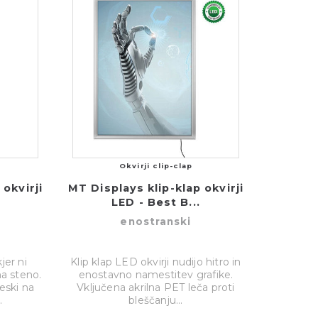
Okvirji clip-clap
 okvirji
MT Displays klip-klap okvirji
LED - Best B...
enostranski
jer ni
Klip klap LED okvirji nudijo hitro in
a steno.
enostavno namestitev grafike.
eski na
Vključena akrilna PET leča proti
.
bleščanju...