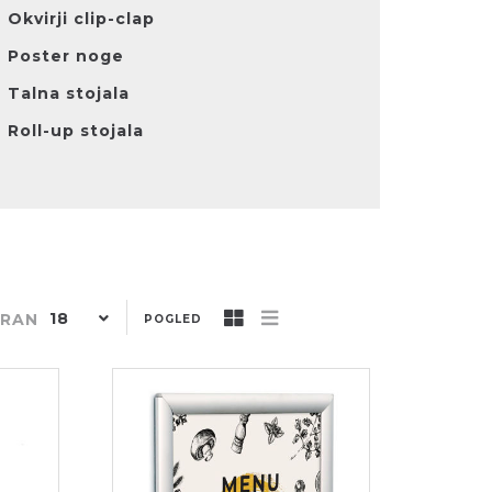
Okvirji clip-clap
Poster noge
Talna stojala
Roll-up stojala
18
TRAN
POGLED