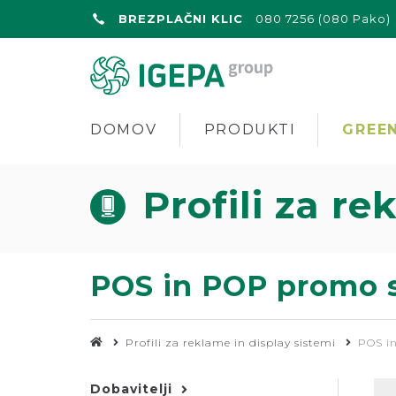
BREZPLAČNI KLIC
080 7256 (080 Pako)
DOMOV
PRODUKTI
GREEN
Profili za re
POS in POP promo 
Profili za reklame in display sistemi
POS i
Dobavitelji