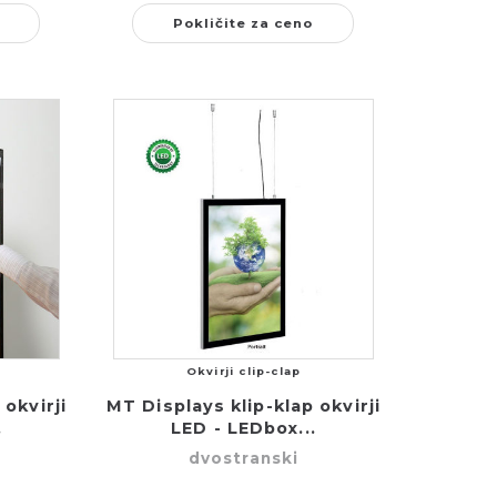
Pokličite za ceno
Okvirji clip-clap
 okvirji
MT Displays klip-klap okvirji
.
LED - LEDbox...
dvostranski