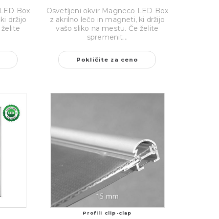
 LED Box
Osvetljeni okvir Magneco LED Box
ki držijo
z akrilno lečo in magneti, ki držijo
želite
vašo sliko na mestu. Če želite
spremenit...
Pokličite za ceno
Profili clip-clap