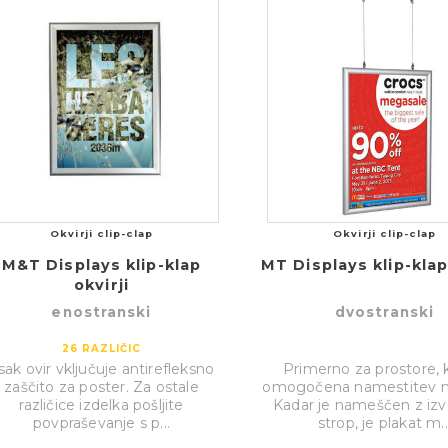
Okvirji clip-clap
Okvirji clip-clap
M&T Displays klip-klap
MT Displays klip-klap
okvirji
enostranski
dvostranski
26
RAZLIČIC
sak ovir vključuje antirefleksno
Primerno za prostore, k
zaščito za poster. Za ostale
omogočena namestitev n
različice izdelka pošljite
Kadar je nameščen z izv
povpraševanje s p...
strop, je plakat m..