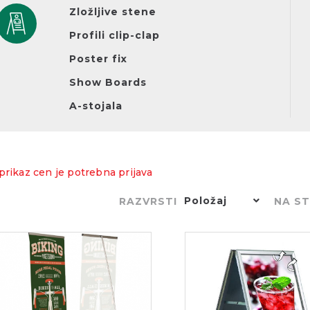
Zložljive stene
Profili clip-clap
Poster fix
Show Boards
A-stojala
prikaz cen je potrebna prijava
Položaj
RAZVRSTI
NA S