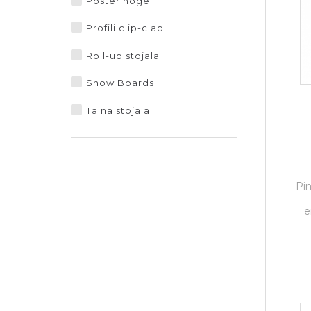
Poster noge
Profili clip-clap
Roll-up stojala
Show Boards
Talna stojala
Pin
e