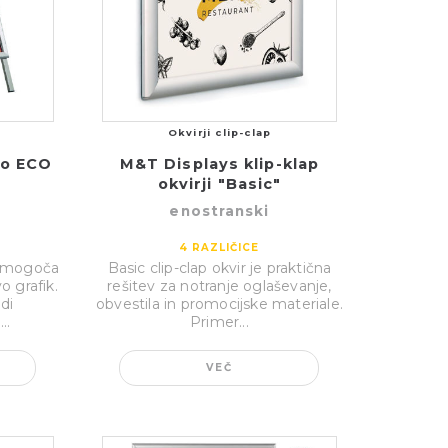
Okvirji clip-clap
lo ECO
M&T Displays klip-klap
okvirji "Basic"
enostranski
4
RAZLIČICE
 omogoča
Basic clip-clap okvir je praktična
o grafik.
rešitev za notranje oglaševanje,
di
obvestila in promocijske materiale.
..
Primer...
VEČ