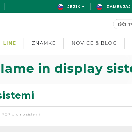
JEZIK
ZAMENJAJ
 LINE
ZNAMKE
NOVICE & BLOG
klame in display sis
sistemi
n POP promo sistemi