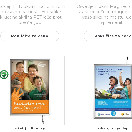
ip klap LED okvirji nudijo hitro in
Osvetljeni okvir Magneco
enostavno namestitev grafike.
z akrilno lečo in magneti, 
ključena akrilna PET leča proti
vašo sliko na mestu. Če 
bleščanju...
spremenit...
Pokličite za ceno
Pokličite za ceno
Okvirji clip-clap
Okvirji clip-clap