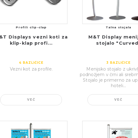
Profili clip-clap
Talna stojala
&T Displays vezni koti za
M&T Display meni
klip-klap profi...
stojalo "Curve
4
RAZLIČICE
3
RAZLIČICE
Vezni kot za profile.
Menijsko stojalo z ukriv
podnožjem v črni ali srebrni 
Stojalo je primerno za u
hoteli...
VEČ
VEČ