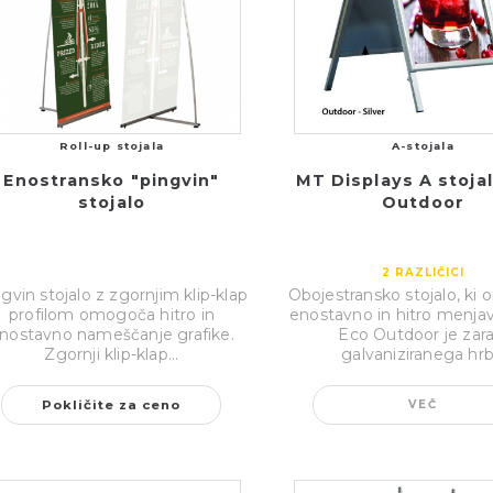
Roll-up stojala
A-stojala
Enostransko "pingvin"
MT Displays A stoja
stojalo
Outdoor
2
RAZLIČICI
gvin stojalo z zgornjim klip-klap
Obojestransko stojalo, ki
profilom omogoča hitro in
enostavno in hitro menjav
nostavno nameščanje grafike.
Eco Outdoor je zara
Zgornji klip-klap...
galvaniziranega hrb.
Pokličite za ceno
VEČ