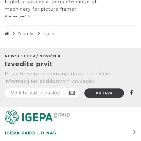
Inglet produces a complete range of
machinery for picture framer,
advertisement and photography
Preberi več
fields. They produce and sell the most
advanced machinery for these lines of
Znamke
Inglet
business with a high quality assurance
control and excellent features.
NEWSLETTER / NOVIČNIK
Izvedite prvi!
Prijavite se na prejemanje novic, tehničnih
informacij ter ekskluzivnih vavčerjev
IGEPA PAKO - O NAS