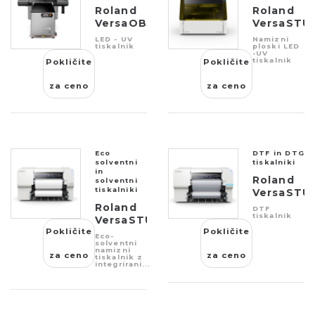
Roland
Roland
VersaOBJECTNEW
VersaSTU
CO-i
BD-8
LED - UV
Namizni
Series
tiskalnik
ploski LED
-UV
tiskalnik
Pokličite
Pokličite
za ceno
za ceno
Eco
DTF in DTG
solventni
tiskalniki
in
Roland
solventni
tiskalniki
VersaSTU
BY-20
Roland
DTF
tiskalnik
VersaSTUDIO
Pokličite
BN2
Pokličite
Eco-
Series
solventni
namizni
za ceno
za ceno
tiskalnik z
integrirani...