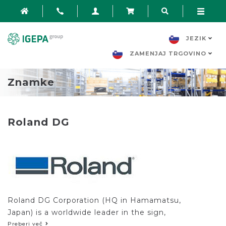
JEZIK
ZAMENJAJ TRGOVINO
Znamke
Roland DG
Roland DG Corporation (HQ in Hamamatsu,
Japan) is a worldwide leader in the sign,
graphic arts, fine art, vehicle graphics, UV,
Preberi več