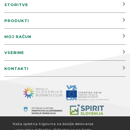
STORITVE
PRODUKTI
MOJ RAČUN
VSEBINE
KONTAKTI
Naša spletna trgovina za boljše delovanje
|
KAZALO STRANI
AVTORJI
uporablja piškotke. Piškotni se ne bodo