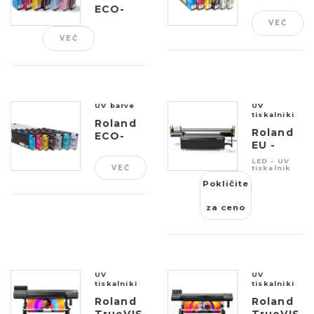
UV4
ECO-
SOL
VEČ
MAX3
VEČ
ESL5-5
UV barve
UV
tiskalniki
Roland
Roland
ECO-
EU -
UV5
1000MF
LED - UV
VEČ
tiskalnik
Pokličite
za ceno
UV
UV
tiskalniki
tiskalniki
Roland
Roland
TrueVIS
TrueVIS