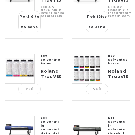
serije
serije
LED-UV
LED-UV
LG
tiskalnik z
MG
tiskalnik z
integriranim
integriranim
rezalnikom
rezalnikom
Pokličite
Pokličite
za ceno
za ceno
Eco
Eco
solventne
solventne
barve
barve
Roland
Roland
TrueVIS
TrueVIS
TE2
TR2
VEČ
VEČ
Eco
Eco
solventni
solventni
in
in
solventni
solventni
tiskalniki
tiskalniki