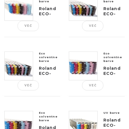
barve
barve
Roland
Roland
ECO-
ECO-
SOL
SOL
MAX
MAX2
VEČ
VEČ
ESL3-4
ESL4
Eco
Eco
solventne
solventne
barve
barve
Roland
Roland
ECO-
ECO-
SOL
SOL
MAX2
MAX3
VEČ
VEČ
ESL4-4
ESL5
Eco
UV barve
solventne
Roland
barve
ECO-
Roland