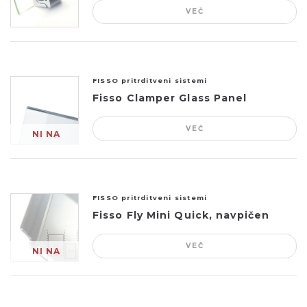
VEČ
FISSO pritrditveni sistemi
Fisso Clamper Glass Panel
VEČ
NI NA
ZALOGI
FISSO pritrditveni sistemi
Fisso Fly Mini Quick, navpičen
VEČ
NI NA
ZALOGI