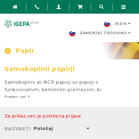
JEZIK
ZAMENJAJ TRGOVINO
Papir
Samokopirni papirji
Samokopirni ali NCR papirji so papirji s
funkcionalnim, kemičnim premazom, ki
omogočajo enostavno kopiranje zapisov
Preberi več
brez uporabe indigo papirja. NCR papirji so
sestavljeni iz treh listov; Prvi list (CB)
Za prikaz cen je potrebna prijava
prenaša odtis, drugi oz. srednji list (CFB)
hkrati sprejema in prenaša odtis, medtem
Položaj
RAZVRSTI
ko tretji list (CF) sprejema odtis.