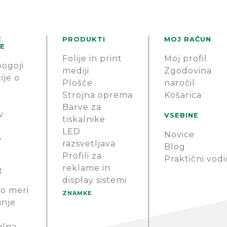
E
PRODUKTI
MOJ RAČUN
E
Folije in print
Moj profil
pogoji
mediji
Zgodovina
ije o
Plošče
naročil
Strojna oprema
Košarica
Barve za
v
VSEBINE
tiskalnike
LED
Novice
o
razsvetljava
Blog
Profili za
Praktični vodi
reklame in
E
display sistemi
o meri
ZNAMKE
anje
alna