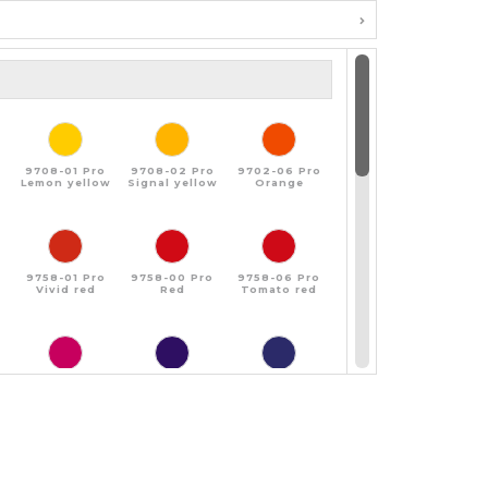
9708-01 Pro
9708-02 Pro
9702-06 Pro
Lemon yellow
Signal yellow
Orange
9758-01 Pro
9758-00 Pro
9758-06 Pro
Vivid red
Red
Tomato red
9758-03 Pro
9738-02 Pro
9738-03 Pro
Cyclamen
Night blue
Ultramarine
blue