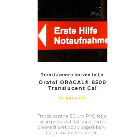
Translucentne barvne folije
Orafol ORACAL® 8500
Translucent Cal
50 RAZLIČIC
Translucentna 80 µm PVC folija,
ki pri podosvetlitvi popolnoma
presvetli svetlobo v željeni barvi.
Folija ima translucentni...