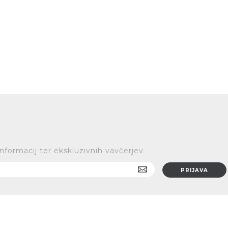
informacij ter ekskluzivnih vavčerjev