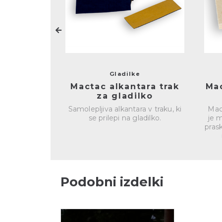
Gladilke
Mactac alkantara trak
Ma
za gladilko
Samolepljiva alkantara v traku, ki
Mac
se prilepi na gladilko.
je m
pras
Podobni izdelki