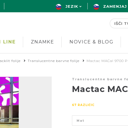
JEZIK
ZAMENJAJ
 LINE
ZNAMKE
NOVICE & BLOG
cklit folije
Translucentne barvne folije
Mactac MACal 9700 P
Translucentne barvne fo
Mactac MAC
67 RAZLIČIC
Mat