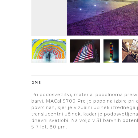
OPIS
Pri podosvetlitvi, material popolnoma presve
barvi. MACal 9700 Pro je popolna izbira pri a
površinah, kjer je vizualni učinek izrednega
translucentni učinek, kadar je podosvetljena
dnevni svetlobi. Na voljo v 31 barvnih odte
5-7 let, 80 µm.