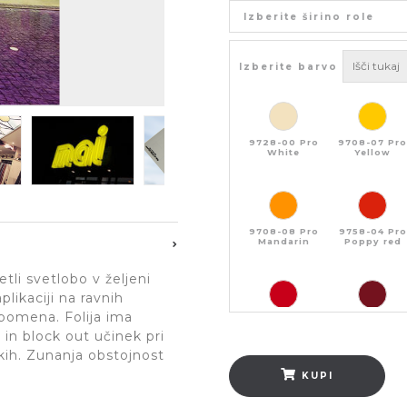
Izberite širino role
Izberite barvo
9728-00 Pro
9708-07 Pro
White
Yellow
9708-08 Pro
9758-04 Pro
Mandarin
Poppy red
tli svetlobo v željeni
plikaciji na ravnih
 pomena. Folija ima
9758-14 Pro
9758-02 Pro
Paprika
Burgundy
 in block out učinek pri
nkih. Zunanja obstojnost
KUPI