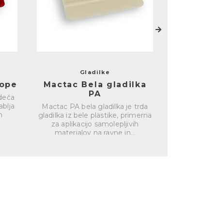
Gladilke
rope
Mactac Bela gladilka
3M ročni
PA
rdeča
ablja
Mactac PA bela gladilka je trda
Mehek apli
h
gladilka iz bele plastike, primerna
aplikacijo s
za aplikacijo samolepljivih
na ravne in
materialov na ravne in...