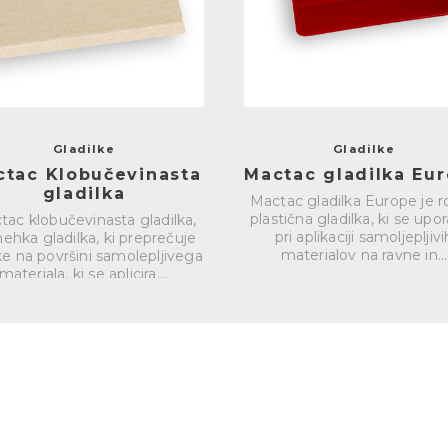
Gladilke
Gladilke
ctac Klobučevinasta
Mactac gladilka Eu
gladilka
Mactac gladilka Europe je 
plastična gladilka, ki se upor
tac klobučevinasta gladilka,
pri aplikaciji samoljepljivi
ehka gladilka, ki preprečuje
materialov na ravne in...
ke na površini samolepljivega
materiala, ki se aplicira....