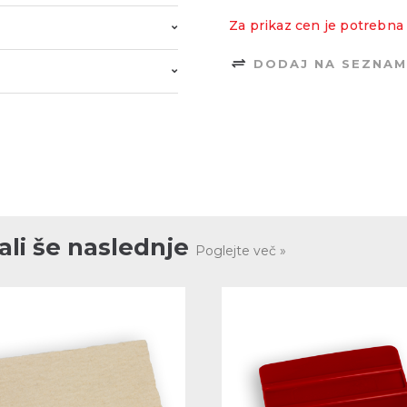
9738-08 Pro
9738-07 Pro
European blue
Sultan blue
Za prikaz cen je potrebna 
DODAJ NA SEZNAM
9738-05 Pro
9738-04 Pro
Carribean blue
Light blue
9748-01 Pro
9748-04 Pro
Mint green
Bottle green
li še naslednje
Poglejte več »
9788-00 Pro
9798-60 Pr
Black
Light diffuse
60%