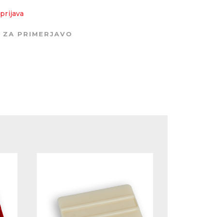
9738-01 Pro
9738-06 Pro
9738-00 Pro
Signal blue
Sea blue
Blue
prijava
 ZA PRIMERJAVO
9748-03 Pro
9748-02 Pro
9748-00 Pro
Turquoise
Yellow green
Green
9768-00 Pro
9778-00 Pro
9788-01 Pro
Silver
Gold
Grey
o
9798-30 Pro
9722-00 Pro
r
Light diffuser
Light
30%