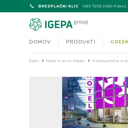
BREZPLAČNI KLIC
080 7256 (080 Pako)
DOMOV
PRODUKTI
GREEN
Pako
Folije in print mediji
Translucentne in ba