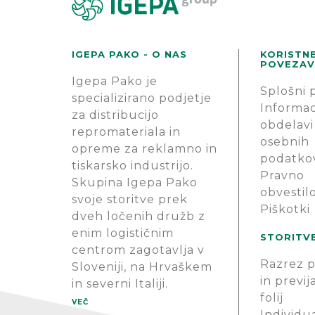
IGEPA PAKO - O NAS
KORISTN
POVEZAV
Igepa Pako je
Splošni 
specializirano podjetje
Informac
za distribucijo
obdelavi
repromateriala in
osebnih
opreme za reklamno in
podatko
tiskarsko industrijo.
Pravno
Skupina Igepa Pako
obvestil
svoje storitve prek
Piškotki
dveh ločenih družb z
enim logističnim
STORITV
centrom zagotavlja v
Razrez p
Sloveniji, na Hrvaškem
in previj
in severni Italiji.
folij
VEČ
Individu