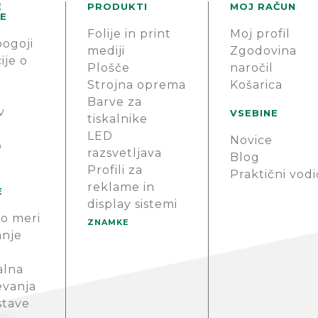
E
PRODUKTI
MOJ RAČUN
E
Folije in print
Moj profil
pogoji
mediji
Zgodovina
ije o
Plošče
naročil
Strojna oprema
Košarica
Barve za
v
VSEBINE
tiskalnike
LED
Novice
o
razsvetljava
Blog
Profili za
Praktični vodi
reklame in
E
display sistemi
o meri
ZNAMKE
anje
alna
evanja
stave