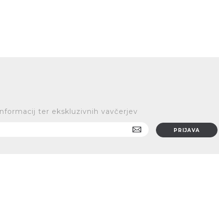
informacij ter ekskluzivnih vavčerjev