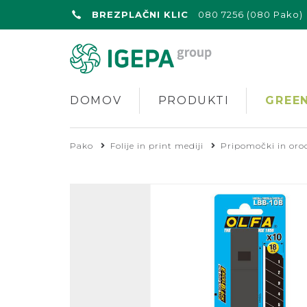
BREZPLAČNI KLIC
080 7256 (080 Pako)
DOMOV
PRODUKTI
GREEN
Pako
Folije in print mediji
Pripomočki in oro