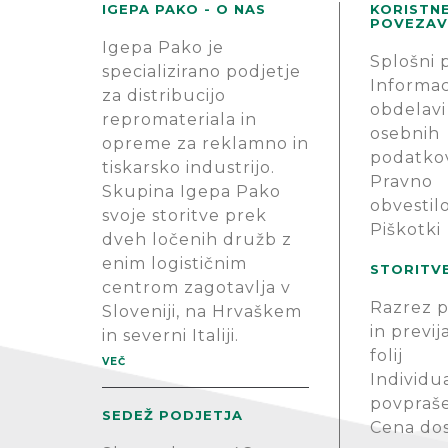
IGEPA PAKO - O NAS
KORISTN
POVEZAV
Igepa Pako je
Splošni 
specializirano podjetje
Informac
za distribucijo
obdelavi
repromateriala in
osebnih
opreme za reklamno in
podatko
tiskarsko industrijo.
Pravno
Skupina Igepa Pako
obvestil
svoje storitve prek
Piškotki
dveh ločenih družb z
enim logističnim
STORITV
centrom zagotavlja v
Razrez p
Sloveniji, na Hrvaškem
in previj
in severni Italiji.
folij
VEČ
Individu
povpraš
SEDEŽ PODJETJA
Cena do