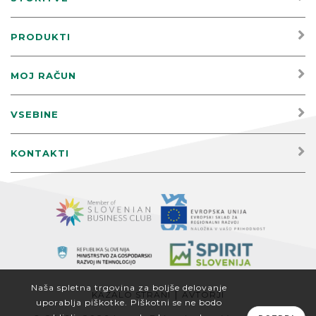
PRODUKTI
MOJ RAČUN
VSEBINE
KONTAKTI
Naša spletna trgovina za boljše delovanje
|
KAZALO STRANI
AVTORJI
uporablja piškotke. Piškotni se ne bodo