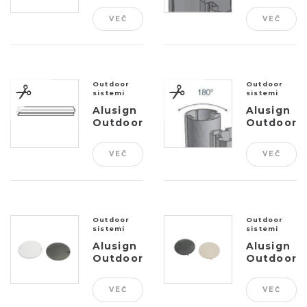
zaključek
steber,
VEČ
VEČ
za
1 utor
panelni
o...
Outdoor
Outdoor
sistemi
sistemi
Alusign
Alusign
Outdoor
Outdoor
polnilo
okrogel
za utor
steber,
VEČ
VEČ
panela
2 utora
Outdoor
Outdoor
sistemi
sistemi
Alusign
Alusign
Outdoor
Outdoor
čep za
čep za
okrogel
okrogel
VEČ
VEČ
steber
steber