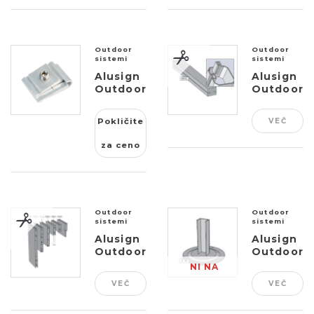
PVC
PVC
Outdoor
Outdoor
sistemi
sistemi
Alusign
Alusign
Outdoor
Outdoor
spojka z
polnilo
inox
za utor
Pokličite
VEČ
vijakom
noge
za ceno
Outdoor
Outdoor
sistemi
sistemi
Alusign
Alusign
Outdoor
Outdoor
panelni
noga za
NI NA
profil
okrogel
VEČ
VEČ
ZALOGI
steber,
1...