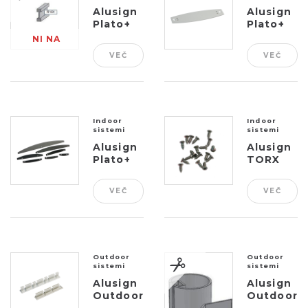
Alusign
Alusign
Plato+
Plato+
vezni
Brackets
NI NA
profil
(Horizonta
VEČ
VEČ
ZALOGI
Flag)
Indoor
Indoor
sistemi
sistemi
Alusign
Alusign
Plato+
TORX
PVC
vijaki
zaključek
VEČ
VEČ
Outdoor
Outdoor
sistemi
sistemi
Alusign
Alusign
Outdoor
Outdoor
Alu
okrogel