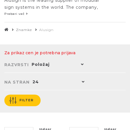
Alusign is the leading supplier of modular
sign systems in the world. The company,
located in Belgium, was founded in the
Preberi več
nineties. After new shareholders acquired
the company in 2003 it developed a new
Znamke
Alusign
dynamic. Alusign is focusing on five ranges,
a mix of good old classics & must-see
innovations: Indoor, Outdoor, Plato, Totem,
Za prikaz cen je potrebna prijava
Highlight.
Položaj
RAZVRSTI
24
NA STRAN
FILTER
Indoor
Indoor