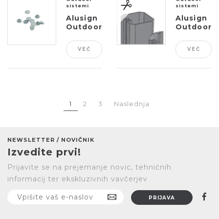
sistemi
sistemi
Alusign
Alusign
Outdoor
Outdoor
PVC čep
oglat
za
steber,
VEČ
VEČ
spojko
1 utor
1
2
3
Naslednja
NEWSLETTER / NOVIČNIK
Izvedite prvi!
Prijavite se na prejemanje novic, tehničnih
informacij ter ekskluzivnih vavčerjev