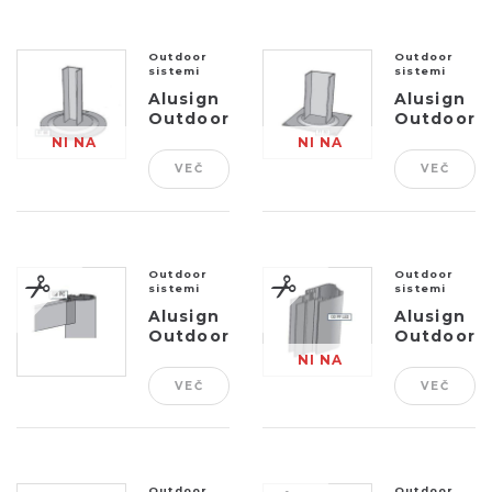
Outdoor
Outdoor
sistemi
sistemi
Alusign
Alusign
Outdoor
Outdoor
noga za
noga za
NI NA
NI NA
okrogel
oglat
VEČ
VEČ
ZALOGI
ZALOGI
steber,
steber,
2...
1 ut...
Outdoor
Outdoor
sistemi
sistemi
Alusign
Alusign
Outdoor
Outdoor
profil za
steber
NI NA
dodatni
LED
VEČ
VEČ
ZALOGI
utor
okr...
Outdoor
Outdoor