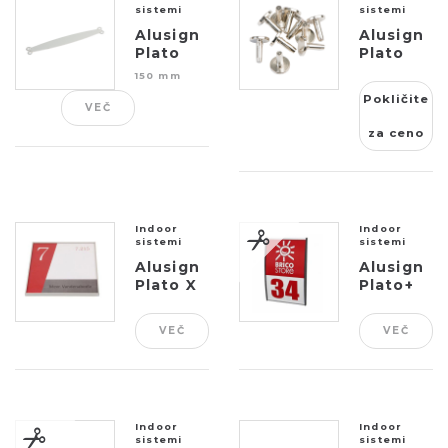
sistemi
sistemi
Alusign
Alusign
Plato
Plato
zaključek
zaključek
150 mm
za
Pokličite
obojestransko
VEČ
t...
za ceno
Indoor
Indoor
sistemi
sistemi
Alusign
Alusign
Plato X
Plato+
okvir
profil
VEČ
VEČ
Indoor
Indoor
sistemi
sistemi