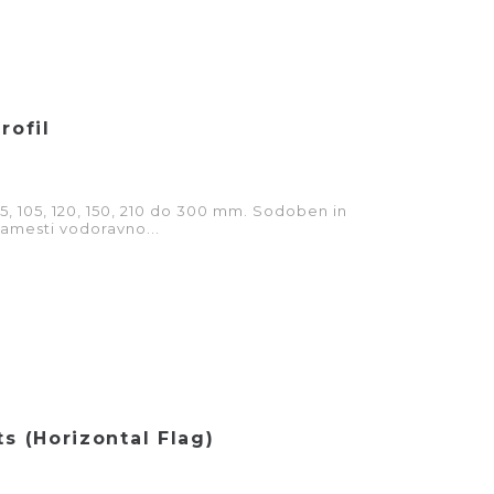
rofil
 75, 105, 120, 150, 210 do 300 mm. Sodoben in
namesti vodoravno...
s (Horizontal Flag)