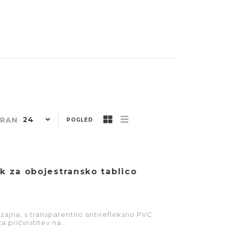
24
TRAN
POGLED
ek za obojestransko tablico
izajna, s transparentno antirefleksno PVC
a pričvrstitev na...