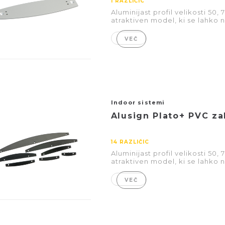
1 RAZLIČIC
Aluminijast profil velikosti 50,
atraktiven model, ki se lahko 
VEČ
Indoor sistemi
Alusign Plato+ PVC za
14 RAZLIČIC
Aluminijast profil velikosti 50,
atraktiven model, ki se lahko 
VEČ