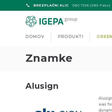
BREZPLAČNI KLIC
080 7256 (080 Pako)
DOMOV
PRODUKTI
GREEN
Znamke
Alusign
Alusig
was fo
dynami