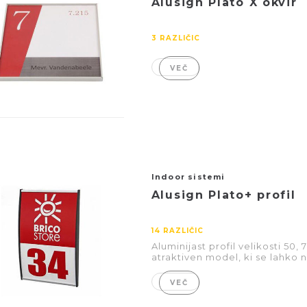
Alusign Plato X okvir
3 RAZLIČIC
VEČ
Indoor sistemi
Alusign Plato+ profil
14 RAZLIČIC
Aluminijast profil velikosti 50,
atraktiven model, ki se lahko 
VEČ