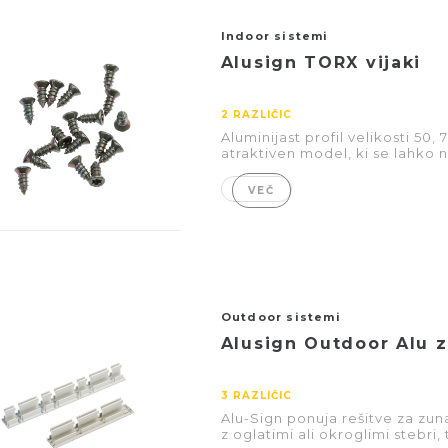
Indoor sistemi
Alusign TORX vijaki
2 RAZLIČIC
Aluminijast profil velikosti 50,
atraktiven model, ki se lahko 
VEČ
Outdoor sistemi
Alusign Outdoor Alu z
3 RAZLIČIC
Alu-Sign ponuja rešitve za zuna
z oglatimi ali okroglimi stebri, t