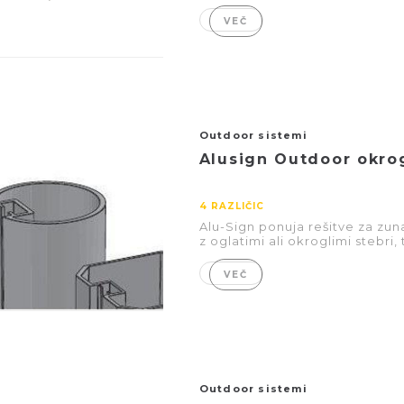
VEČ
Outdoor sistemi
Alusign Outdoor okrog
4 RAZLIČIC
Alu-Sign ponuja rešitve za zuna
z oglatimi ali okroglimi stebri, t
VEČ
Outdoor sistemi