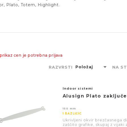
r, Plato, Totem, Highlight.
prikaz cen je potrebna prijava
Položaj
RAZVRSTI
NA S
Indoor sistemi
Alusign Plato zaključ
150 mm
1 RAZLIČIC
Ukrivljeni okvir brezčasnega d
zaščito grafike, skupaj z vijaki z