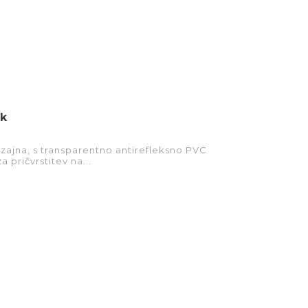
ek
izajna, s transparentno antirefleksno PVC
a pričvrstitev na...