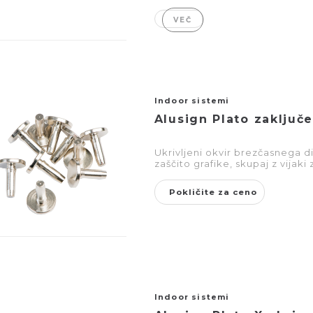
VEČ
Indoor sistemi
Alusign Plato zaključ
Ukrivljeni okvir brezčasnega d
zaščito grafike, skupaj z vijaki z
Pokličite za ceno
Indoor sistemi