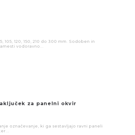
 75, 105, 120, 150, 210 do 300 mm. Sodoben in
namesti vodoravno...
aključek za panelni okvir
nje označevanje, ki ga sestavljajo ravni paneli
er...