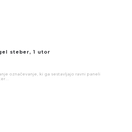
el steber, 1 utor
nje označevanje, ki ga sestavljajo ravni paneli
er...